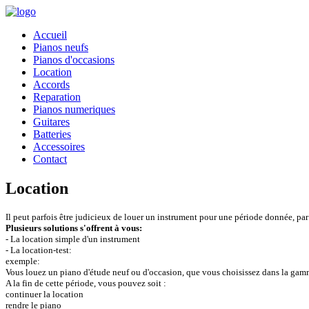
Accueil
Pianos neufs
Pianos d'occasions
Location
Accords
Reparation
Pianos numeriques
Guitares
Batteries
Accessoires
Contact
Location
Il peut parfois être judicieux de louer un instrument pour une période donnée, par 
Plusieurs solutions s'offrent à vous:
- La location simple d'un instrument
- La location-test:
exemple:
Vous louez un piano d'étude neuf ou d'occasion, que vous choisissez dans la gamm
A la fin de cette période, vous pouvez soit :
continuer la location
rendre le piano